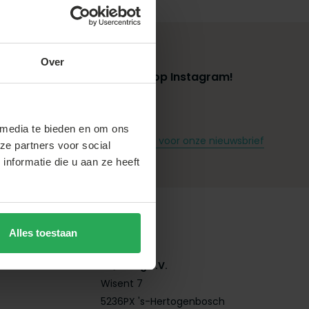
Over
Volg ons op Instagram!
 media te bieden en om ons
g
Meld je aan voor onze nieuwsbrief
ze partners voor social
nformatie die u aan ze heeft
Alles toestaan
Contact
AQ Living B.V.
Wisent 7
5236PX 's-Hertogenbosch