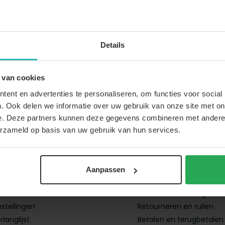
Details
0)88-22 66 300
 over je
bezorging
,
 van cookies
ng
of
retour
, vind je op
ent en advertenties te personaliseren, om functies voor social
lantenservice
pagina
Thuiswinkel Waarbor
. Ook delen we informatie over uw gebruik van onze site met on
e. Deze partners kunnen deze gegevens combineren met andere i
erzameld op basis van uw gebruik van hun services.
Aanpassen
account
Klantenservice
reren
Bestellen en bezorgen
estellingen
Retourneren en ruilen
rlanglijst
Betalen en terugbetalen