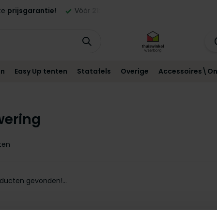
ste
prijsgarantie!
Vóór
21:00
besteld,
morgen
geleverd in NL
en
Easy Up tenten
Statafels
Overige
Accessoires\On
wering
ten
ducten gevonden!...