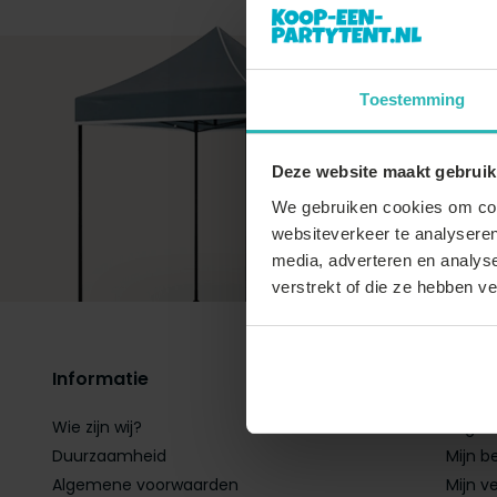
Toestemming
+31 (
Vragen
Deze website maakt gebruik
betali
We gebruiken cookies om cont
onze
k
websiteverkeer te analyseren
media, adverteren en analys
verstrekt of die ze hebben v
Informatie
Mijn 
Wie zijn wij?
Regist
Duurzaamheid
Mijn b
Algemene voorwaarden
Mijn ve