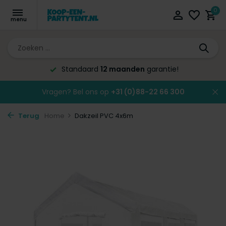
0
Standaard
12 maanden
garantie!
Vragen? Bel ons op
+31 (0)88-22 66 300
Terug
Home
Dakzeil PVC 4x6m