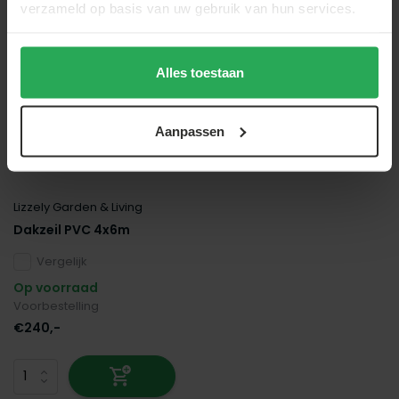
verzameld op basis van uw gebruik van hun services.
Alles toestaan
Aanpassen
Lizzely Garden & Living
Dakzeil PVC 4x6m
Vergelijk
Op voorraad
Voorbestelling
€240,-