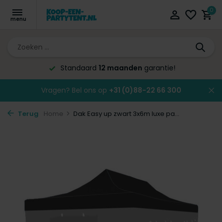
0
Standaard
12 maanden
garantie!
Vragen? Bel ons op
+31 (0)88-22 66 300
Terug
Home
Dak Easy up zwart 3x6m luxe pa...