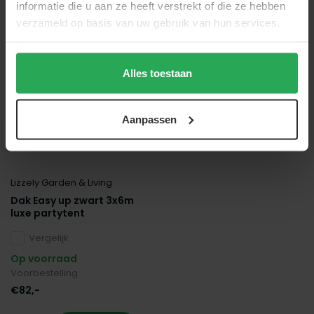
Recent door jou bekeken
informatie die u aan ze heeft verstrekt of die ze hebben
verzameld op basis van uw gebruik van hun services.
Alles toestaan
Aanpassen
Lizzely Garden & Living
Dak Easy up zwart 3x6m
luxe partytent
Vergelijk
Op voorraad
Voorbestelling
€82,-