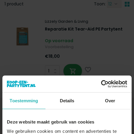
1 product
Toon:
Lizzely Garden & Living
Reparatie Kit Tear-Aid PE Partytent
Op voorraad
Voorbestelling
€18,00
Toestemming
Details
Over
+31 (0)88-22 66 300
Vragen over je
bezorging
,
Deze website maakt gebruik van cookies
betaling
of
retour
, vind je
We gebruiken cookies om content en advertenties te