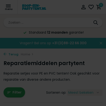
0
Standaard
12 maanden
garantie!
Vragen? Bel ons op
+31 (0)88-22 66 300
Terug
Home
Reparatiemiddelen partytent
Reparatie setjes voor PE en PVC tenten! Ook geschikt voor
reparatie van diverse andere producten.
Filter
Sorteren op: