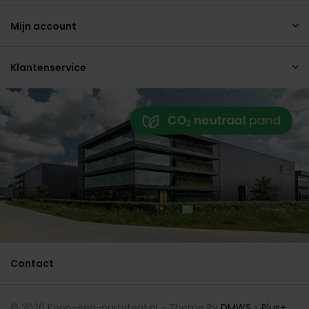
Mijn account
Klantenservice
Contact
© 2026 Koop-een-partytent.nl - Theme By
DMWS
x
Plus+